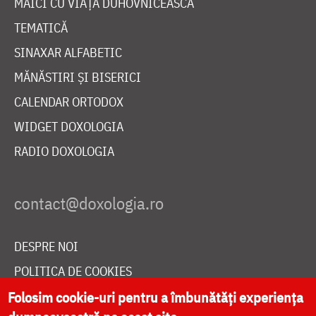
MAICI CU VIAȚĂ DUHOVNICEASCĂ
TEMATICĂ
SINAXAR ALFABETIC
MĂNĂSTIRI ȘI BISERICI
CALENDAR ORTODOX
WIDGET DOXOLOGIA
RADIO DOXOLOGIA
DESPRE NOI
POLITICA DE COOKIES
DONEAZĂ ONLINE PENTRU CATEDRALA NAȚIONALĂ
Folosim cookie-uri pentru a îmbunătăți experiența