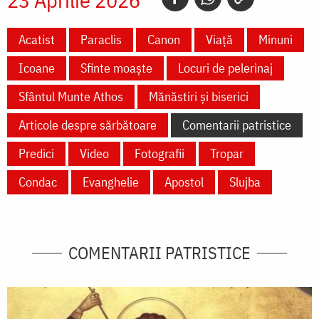
Acatist
Paraclis
Canon
Viață
Minuni
Icoane
Sfinte moaște
Locuri de pelerinaj
Sfântul Munte Athos
Mănăstiri și biserici
Articole despre sărbătoare
Comentarii patristice
Predici
Video
Fotografii
Tropar
Condac
Evanghelie
Apostol
Slujba
COMENTARII PATRISTICE