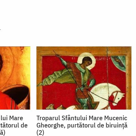
ului Mare
Troparul Sfântului Mare Mucenic
tătorul de
Gheorghe, purtătorul de biruință
că)
(2)