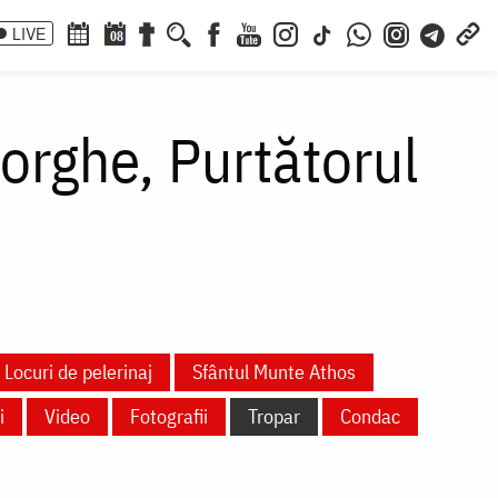
LIVE
08
orghe, Purtătorul
Locuri de pelerinaj
Sfântul Munte Athos
i
Video
Fotografii
Tropar
Condac