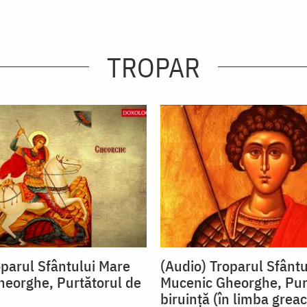
TROPAR
oparul Sfântului Mare
(Audio) Troparul Sfânt
eorghe, Purtătorul de
Mucenic Gheorghe, Pur
biruință (în limba grea