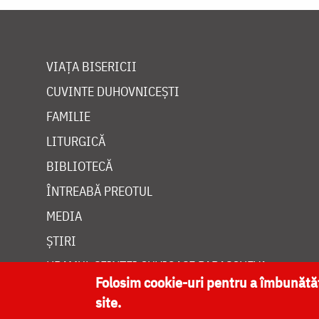
VIAȚA BISERICII
CUVINTE DUHOVNICEȘTI
FAMILIE
LITURGICĂ
BIBLIOTECĂ
ÎNTREABĂ PREOTUL
MEDIA
ȘTIRI
HRAMUL SFINTEI CUVIOASE PARASCHEVA
Folosim cookie-uri pentru a îmbunăt
site.