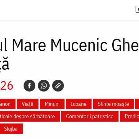
ul Mare Mucenic Ghe
ță
026
anon
Viață
Minuni
Icoane
Sfinte moaște
ticole despre sărbătoare
Comentarii patristice
Predic
Slujba