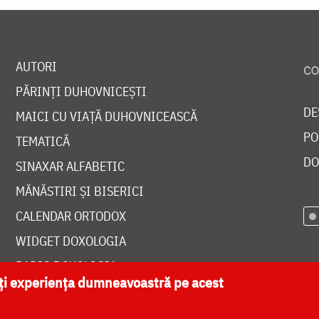
AUTORI
PĂRINȚI DUHOVNICEȘTI
DE
MAICI CU VIAȚĂ DUHOVNICEASCĂ
PO
TEMATICĂ
DO
SINAXAR ALFABETIC
MĂNĂSTIRI ȘI BISERICI
CALENDAR ORTODOX
WIDGET DOXOLOGIA
RADIO DOXOLOGIA
ăți experiența dumneavoastră pe acest