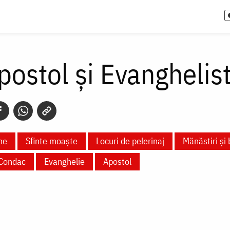
postol și Evanghelis
ne
Sfinte moaște
Locuri de pelerinaj
Mănăstiri și 
Condac
Evanghelie
Apostol