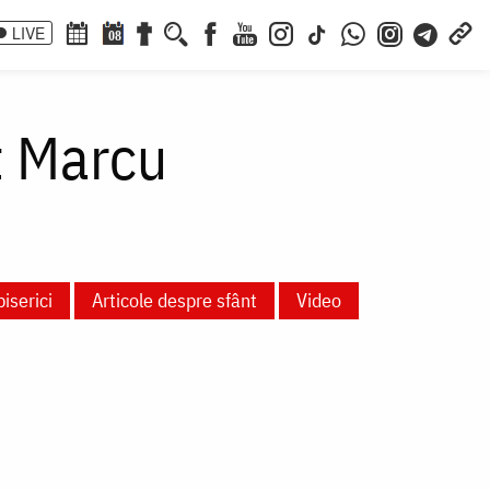
LIVE
08
t Marcu
biserici
Articole despre sfânt
Video