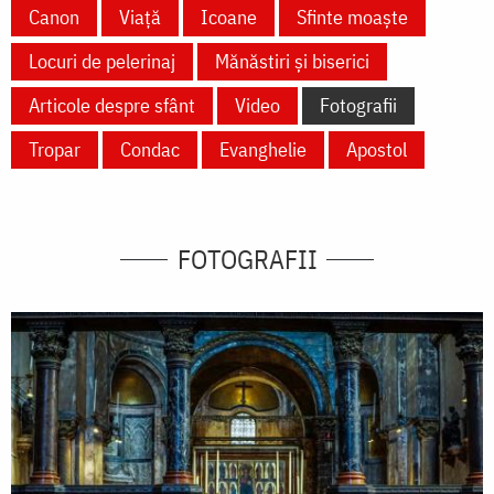
Canon
Viață
Icoane
Sfinte moaște
Locuri de pelerinaj
Mănăstiri și biserici
Articole despre sfânt
Video
Fotografii
Tropar
Condac
Evanghelie
Apostol
FOTOGRAFII