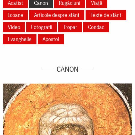
Acatist
Canon
Rugăciuni
Viață
Icoane
Articole despre sfânt
Texte de sfânt
Video
Fotografii
Tropar
Condac
Evanghelie
Apostol
CANON