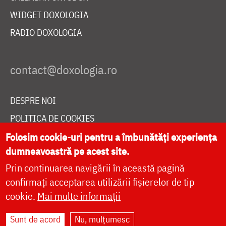
WIDGET DOXOLOGIA
RADIO DOXOLOGIA
DESPRE NOI
POLITICA DE COOKIES
DONEAZĂ ONLINE PENTRU CATEDRALA NAȚIONALĂ
Folosim cookie-uri pentru a îmbunătăți experiența
dumneavoastră pe acest site.
Prin continuarea navigării în această pagină
LIVE
confirmați acceptarea utilizării fișierelor de tip
cookie.
Mai multe informații
Sunt de acord
Nu, mulțumesc
Site dezvoltat de
DOXOLOGIA MEDIA
,