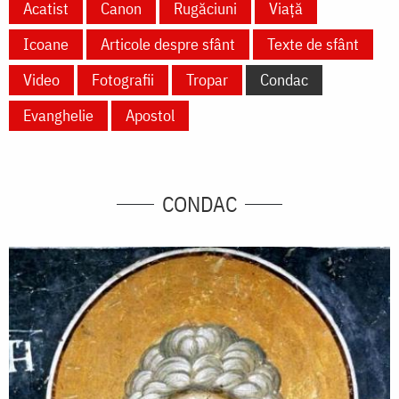
Acatist
Canon
Rugăciuni
Viață
Icoane
Articole despre sfânt
Texte de sfânt
Video
Fotografii
Tropar
Condac
Evanghelie
Apostol
CONDAC