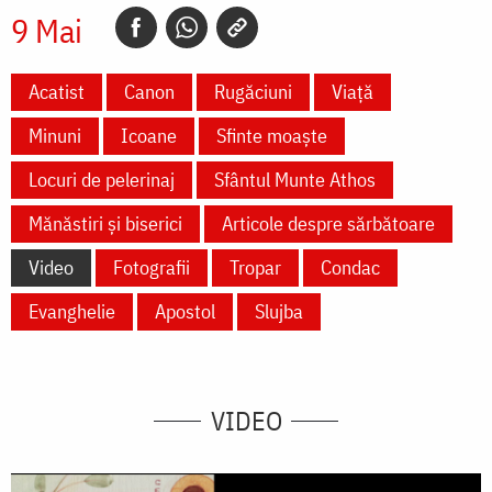
9 Mai
Acatist
Canon
Rugăciuni
Viață
Minuni
Icoane
Sfinte moaște
Locuri de pelerinaj
Sfântul Munte Athos
Mănăstiri și biserici
Articole despre sărbătoare
Video
Fotografii
Tropar
Condac
Evanghelie
Apostol
Slujba
VIDEO