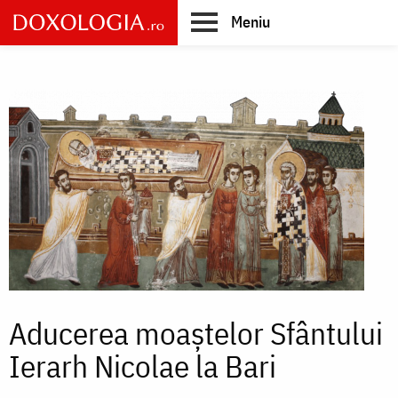
Skip
Meniu
to
main
Main
content
navigation
Aducerea moaștelor Sfântului
Ierarh Nicolae la Bari