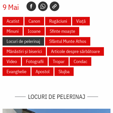
9 Mai
Acatist
Canon
Rugăciuni
Viață
Minuni
Icoane
Sfinte moaște
Locuri de pelerinaj
Sfântul Munte Athos
Mănăstiri și biserici
Articole despre sărbătoare
Video
Fotografii
Tropar
Condac
Evanghelie
Apostol
Slujba
LOCURI DE PELERINAJ