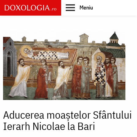
Skip
Meniu
to
main
Main
content
navigation
Aducerea moaștelor Sfântului
Ierarh Nicolae la Bari