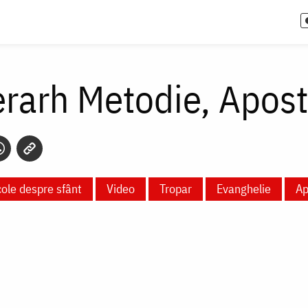
erarh Metodie, Aposto
cole despre sfânt
Video
Tropar
Evanghelie
Ap