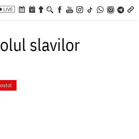
LIVE
07
lul slavilor
ostol