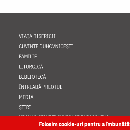
VIAȚA BISERICII
CUVINTE DUHOVNICEȘTI
FAMILIE
LITURGICĂ
BIBLIOTECĂ
ÎNTREABĂ PREOTUL
MEDIA
ȘTIRI
HRAMUL SFINTEI CUVIOASE PARASCHEVA
Folosim cookie-uri pentru a îmbunăt