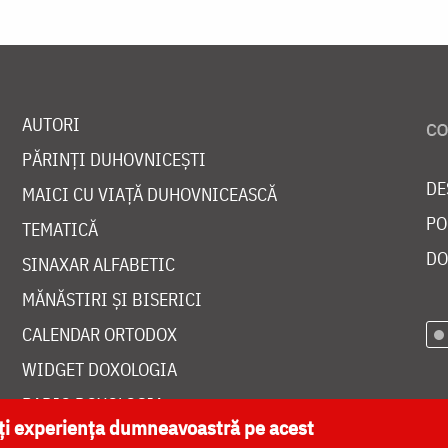
AUTORI
PĂRINȚI DUHOVNICEȘTI
DE
MAICI CU VIAȚĂ DUHOVNICEASCĂ
PO
TEMATICĂ
DO
SINAXAR ALFABETIC
MĂNĂSTIRI ȘI BISERICI
CALENDAR ORTODOX
WIDGET DOXOLOGIA
RADIO DOXOLOGIA
ăți experiența dumneavoastră pe acest