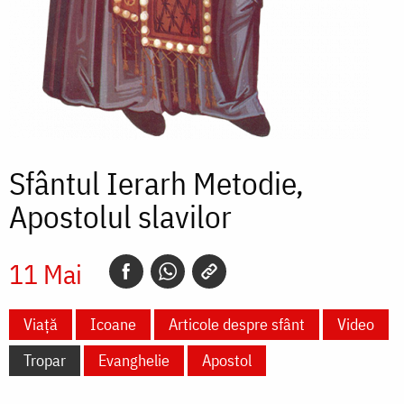
Sfântul Ierarh Metodie,
Apostolul slavilor
11 Mai
Viață
Icoane
Articole despre sfânt
Video
Tropar
Evanghelie
Apostol