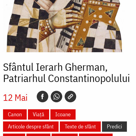
Sfântul Ierarh Gherman,
Patriarhul Constantinopolului
12 Mai
Canon
Viață
Icoane
Articole despre sfânt
Texte de sfânt
Predici