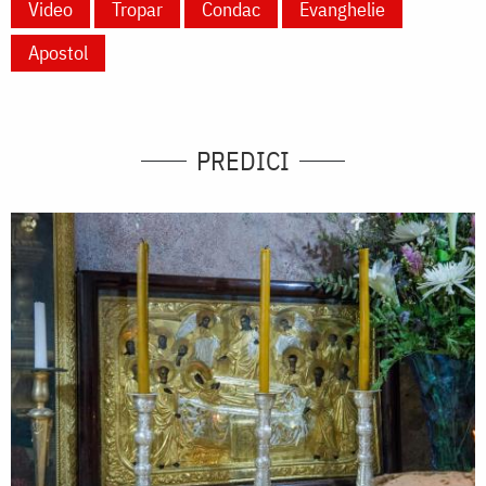
Video
Tropar
Condac
Evanghelie
Apostol
PREDICI