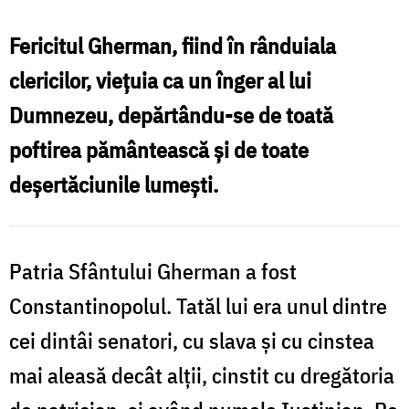
Ierarh
Gherman,
Fericitul Gherman, fiind în rânduiala
Patriarhul
clericilor, viețuia ca un înger al lui
Constantinopolului
Dumnezeu, depărtându-se de toată
poftirea pământească și de toate
deșertăciunile lumești.
Patria Sfântului Gherman a fost
Constantinopolul. Tatăl lui era unul dintre
cei dintâi senatori, cu slava și cu cinstea
mai aleasă decât alții, cinstit cu dregătoria