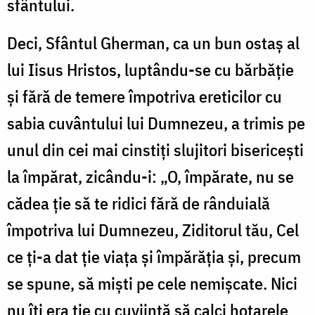
sfântului.
Deci, Sfântul Gherman, ca un bun ostaș al
lui Iisus Hristos, luptându-se cu bărbăție
și fără de temere împotriva ereticilor cu
sabia cuvântului lui Dumnezeu, a trimis pe
unul din cei mai cinstiți slujitori bisericești
la împărat, zicându-i: „O, împărate, nu se
cădea ție să te ridici fără de rânduială
împotriva lui Dumnezeu, Ziditorul tău, Cel
ce ți-a dat ție viața și împărăția și, precum
se spune, să miști pe cele nemișcate. Nici
nu îți era ție cu cuviință să calci hotarele