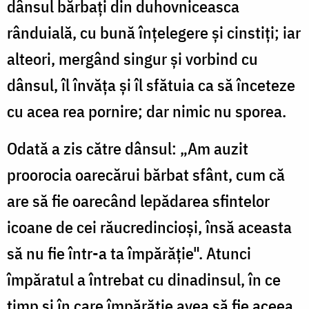
dânsul bărbați din duhovniceasca
rânduială, cu bună înțelegere și cinstiți; iar
alteori, mergând singur și vorbind cu
dânsul, îl învăța și îl sfătuia ca să înceteze
cu acea rea pornire; dar nimic nu sporea.
Odată a zis către dânsul: „Am auzit
proorocia oarecărui bărbat sfânt, cum că
are să fie oarecând lepădarea sfintelor
icoane de cei răucredincioși, însă aceasta
să nu fie într-a ta împărăție". Atunci
împăratul a întrebat cu dinadinsul, în ce
timp și în care împărăție avea să fie aceea.