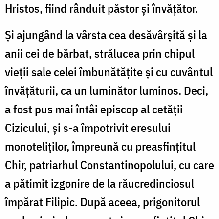
Hristos, fiind rânduit păstor și învățător.
Și ajungând la vârsta cea desăvârșită și la
anii cei de bărbat, strălucea prin chipul
vieții sale celei îmbunătățite și cu cuvântul
învățăturii, ca un luminător luminos. Deci,
a fost pus mai întâi episcop al cetății
Cizicului, și s-a împotrivit eresului
monoteliților, împreună cu preasfințitul
Chir, patriarhul Constantinopolului, cu care
a pătimit izgonire de la răucredinciosul
împărat Filipic. După aceea, prigonitorul