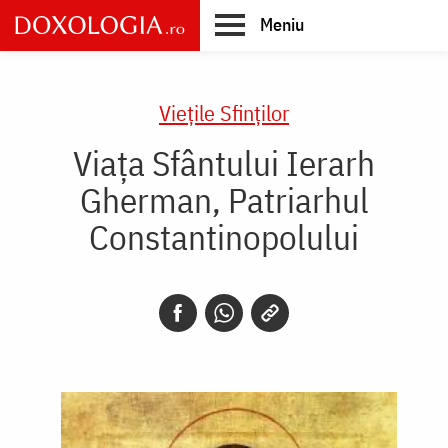
Skip
Meniu
to
main
Main
content
navigation
Vieţile Sfinţilor
Viața Sfântului Ierarh
Gherman, Patriarhul
Constantinopolului