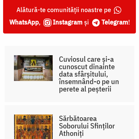
Alătură-te comunității noastre pe
WhatsApp
,
Instagram
și
Telegram
!
Cuviosul care și-a
cunoscut dinainte
data sfârșitului,
însemnând-o pe un
perete al peșterii
Sărbătoarea
Soborului Sfinților
Athoniți