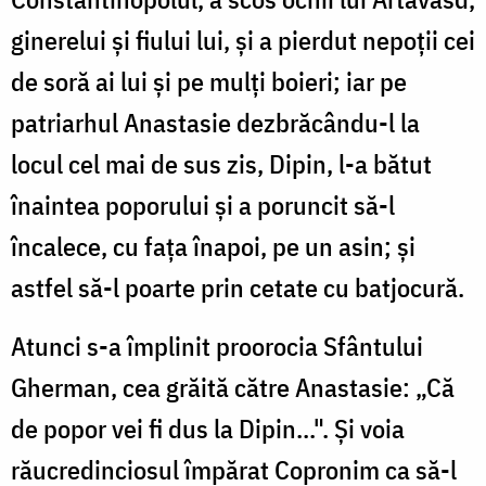
ginerelui și fiului lui, și a pierdut nepoții cei
de soră ai lui și pe mulți boieri; iar pe
patriarhul Anastasie dezbrăcându-l la
locul cel mai de sus zis, Dipin, l-a bătut
înaintea poporului și a poruncit să-l
încalece, cu fața înapoi, pe un asin; și
astfel să-l poarte prin cetate cu batjocură.
Atunci s-a împlinit proorocia Sfântului
Gherman, cea grăită către Anastasie: „Că
de popor vei fi dus la Dipin...". Și voia
răucredinciosul împărat Copronim ca să-l