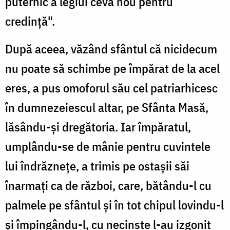
puternic a legiui ceva nou pentru
credință".
După aceea, văzând sfântul că nicidecum
nu poate să schimbe pe împărat de la acel
eres, a pus omoforul său cel patriarhicesc
în dumnezeiescul altar, pe Sfânta Masă,
lăsându-și dregătoria. Iar împă­ratul,
umplându-se de mânie pentru cuvintele
lui îndrăznețe, a trimis pe ostașii săi
înarmați ca de război, care, bătându-l cu
palmele pe sfântul și în tot chipul lovindu-l
și împingându-l, cu necinste l-au izgonit