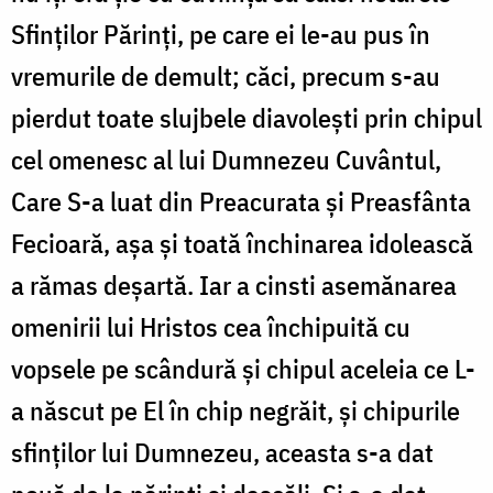
Sfinților Părinți, pe care ei le-au pus în
vremurile de demult; căci, precum s-au
pierdut toate slujbele diavolești prin chipul
cel omenesc al lui Dumnezeu Cuvântul,
Care S-a luat din Preacurata și Preasfânta
Fecioară, așa și toată închinarea idolească
a rămas deșartă. Iar a cinsti asemănarea
omenirii lui Hristos cea închipuită cu
vopsele pe scândură și chipul aceleia ce L-
a născut pe El în chip negrăit, și chipurile
sfinților lui Dumnezeu, aceasta s-a dat