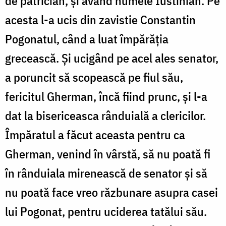
de patrician, și având numele Iustinian. Pe
acesta l-a ucis din zavistie Constantin
Pogonatul, când a luat împărăția
grecească. Și ucigând pe acel ales senator,
a poruncit să scopească pe fiul său,
fericitul Gherman, încă fiind prunc, și l-a
dat la bisericeasca rânduială a clericilor.
Împăratul a făcut aceasta pentru ca
Gherman, venind în vârstă, să nu poată fi
în rânduiala mirenească de senator și să
nu poată face vreo răzbunare asupra casei
lui Pogonat, pentru uciderea tatălui său.