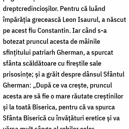
dreptcredincioșilor. Pentru că luând
împărăția grecească Leon Isaurul, a născut
pe acest fiu Constantin. Iar când s-a
botezat pruncul acesta de mâinile
sfințitului patriarh Gherman, a spurcat
sfânta scăldătoare cu fireștile sale
prisosințe; și a grăit despre dânsul Sfântul
Gherman: „După ce va crește, pruncul
acesta are să fie o mare răutate creștinilor
și la toată Biserica, pentru că va spurca
Sfânta Biserică cu învățături eretice și va
vărsa mult sânge al robilor celor