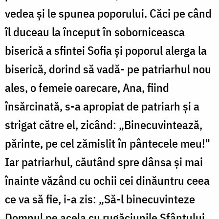
vedea și le spunea poporului. Căci pe când
îl duceau la început în soborniceasca
biserică a sfintei Sofia și poporul alerga la
biserică, dorind să vadă- pe patriarhul nou
ales, o femeie oarecare, Ana, fiind
însărcinată, s-a apropiat de patriarh și a
strigat către el, zicând: „Binecuvintează,
părinte, pe cel zămislit în pântecele meu!"
Iar patriarhul, căutând spre dânsa și mai
înainte văzând cu ochii cei dinăuntru ceea
ce va să fie, i-a zis: „Să-l binecuvinteze
Domnul pe acela cu rugăciunile Sfântului