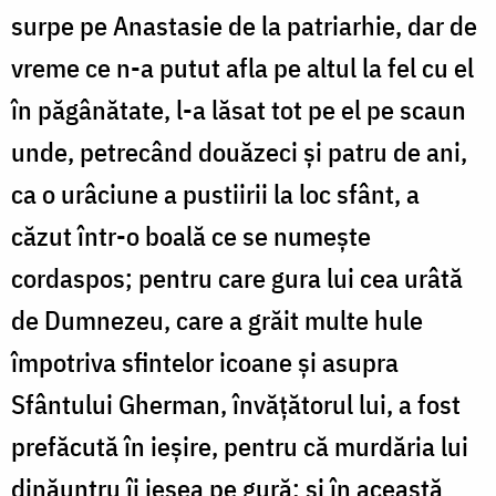
surpe pe Anastasie de la patriarhie, dar de
vreme ce n-a putut afla pe altul la fel cu el
în păgânătate, l-a lăsat tot pe el pe scaun
unde, petrecând douăzeci și patru de ani,
ca o urâciune a pustiirii la loc sfânt, a
căzut într-o boală ce se numește
cordaspos; pentru care gura lui cea urâtă
de Dumne­zeu, care a grăit multe hule
împotriva sfintelor icoane și asupra
Sfântului Gherman, învățătorul lui, a fost
prefăcută în ieșire, pentru că murdăria lui
dinăuntru îi ieșea pe gură; și în această