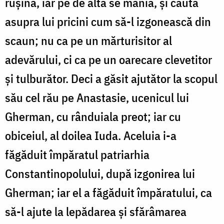
rușina, iar pe de alta se mânia, și căuta
asupra lui pricini cum să-l izgonească din
scaun; nu ca pe un mărturisitor al
adevărului, ci ca pe un oarecare clevetitor
și tulburător. Deci a găsit ajutător la scopul
său cel rău pe Anastasie, ucenicul lui
Gherman, cu rânduiala preot; iar cu
obiceiul, al doilea Iuda. Aceluia i-a
făgăduit împăratul patriarhia
Constantinopolului, după izgonirea lui
Gherma­n; iar el a făgăduit împăratului, ca
să-l ajute la lepădarea și sfărâmarea