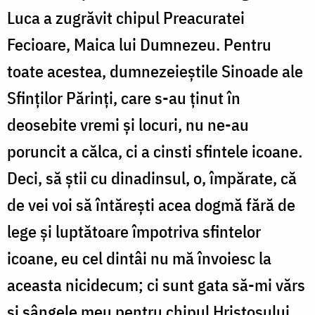
Luca a zugrăvit chipul Preacuratei
Fecioare, Maica lui Dumnezeu. Pentru
toate acestea, dumnezeieștile Sinoade ale
Sfinților Părinți, care s-au ținut în
deosebite vremi și locuri, nu ne-au
poruncit a călca, ci a cinsti sfintele icoane.
Deci, să știi cu dinadinsul, o, împărate, că
de vei voi să întărești acea dogmă fără de
lege și luptătoare împotriva sfintelor
icoane, eu cel dintâi nu mă învoiesc la
aceasta nicidecum; ci sunt gata să-mi vărs
și sângele meu pentru chipul Hristosului