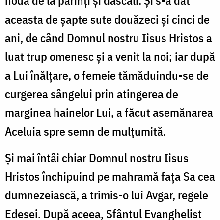
nouă de la părinți și dascăli. Și s-a dat
aceasta de șapte sute douăzeci și cinci de
ani, de când Domnul nostru Iisus Hristos a
luat trup omenesc și a venit la noi; iar după
a Lui înălțare, o femeie tămăduindu-se de
curgerea sângelui prin atingerea de
marginea hainelor Lui, a făcut asemănarea
Aceluia spre semn de mulțumită.
Și mai întâi chiar Domnul nostru Iisus
Hristos închipuind pe mahramă fața Sa cea
dumnezeiască, a trimis-o lui Avgar, regele
Edesei. După aceea, Sfântul Evanghelist