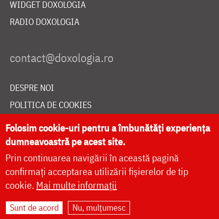
WIDGET DOXOLOGIA
RADIO DOXOLOGIA
DESPRE NOI
POLITICA DE COOKIES
DONEAZĂ ONLINE PENTRU CATEDRALA NAȚIONALĂ
Folosim cookie-uri pentru a îmbunătăți experiența
dumneavoastră pe acest site.
Prin continuarea navigării în această pagină
LIVE
confirmați acceptarea utilizării fișierelor de tip
cookie.
Mai multe informații
Site dezvoltat de
DOXOLOGIA MEDIA
,
Sunt de acord
Nu, mulțumesc