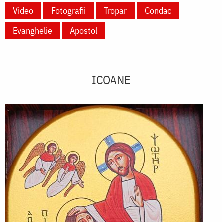
Video
Fotografii
Tropar
Condac
Evanghelie
Apostol
ICOANE