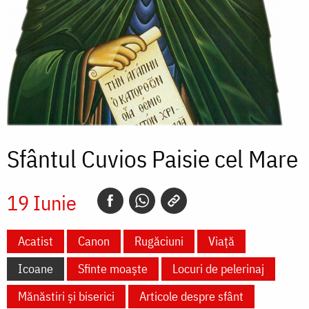
Sfântul Cuvios Paisie cel Mare
19 Iunie
Acatist
Canon
Rugăciuni
Viață
Icoane
Sfinte moaște
Locuri de pelerinaj
Mănăstiri și biserici
Articole despre sfânt