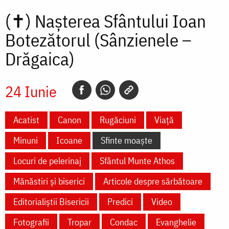
(✝)
Nașterea Sfântului Ioan
Botezătorul (Sânzienele –
Drăgaica)
24 Iunie
Acatist
Canon
Rugăciuni
Viață
Minuni
Icoane
Sfinte moaște
Locuri de pelerinaj
Sfântul Munte Athos
Mănăstiri și biserici
Articole despre sărbătoare
Editorialiștii Bisericii
Predici
Video
Fotografii
Tropar
Condac
Evanghelie