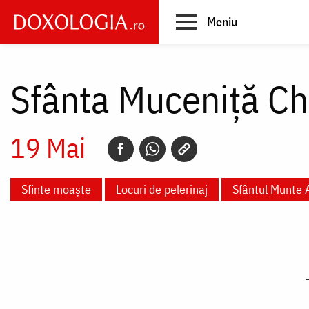
Skip
Meniu
to
main
Main
content
navigation
Sfânta Muceniță Chi
19 Mai
Sfinte moaște
Locuri de pelerinaj
Sfântul Munte 