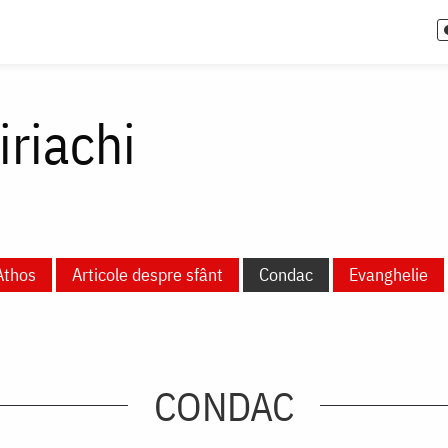
riachi
Athos
Articole despre sfânt
Condac
Evanghelie
CONDAC