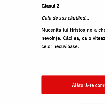
Glasul 2
Cele de sus căutând...
Muceniţa lui Hristos ne-a c
nevoinţe. Căci ea, ca o vite
celor necuvioase.
Alătură-te comu