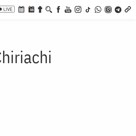
LIVE
08
hiriachi