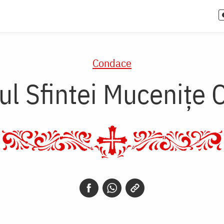
Condace
l Sfintei Mucenițe C