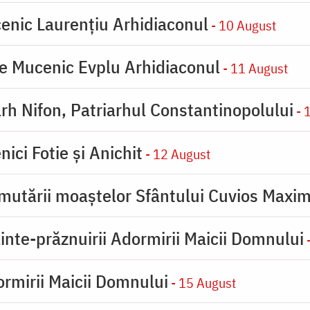
enic Laurențiu Arhidiaconul
- 10 August
e Mucenic Evplu Arhidiaconul
- 11 August
rh Nifon, Patriarhul Constantinopolului
- 
ici Fotie şi Anichit
- 12 August
mutării moaştelor Sfântului Cuvios Maxim
inte-prăznuirii Adormirii Maicii Domnului
-
rmirii Maicii Domnului
- 15 August