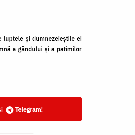
luptele şi dumnezeieştile ei
mnă a gândului şi a patimilor
și
Telegram
!