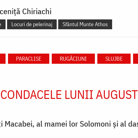
ceniță Chiriachi
e
Locuri de pelerinaj
Sfântul Munte Athos
PARACLISE
RUGĂCIUNI
SLUJBE
CONDACELE LUNII AUGUST
ţi Macabei, al mamei lor Solomoni şi al da