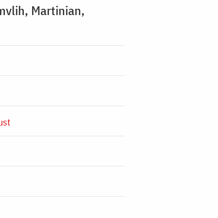
mvlih, Martinian,
ust