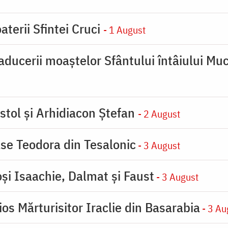
aterii Sfintei Cruci
- 1 August
ducerii moaştelor Sfântului întâiului Muc
stol și Arhidiacon Ștefan
- 2 August
se Teodora din Tesalonic
- 3 August
oşi Isaachie, Dalmat şi Faust
- 3 August
os Mărturisitor Iraclie din Basarabia
- 3 Au