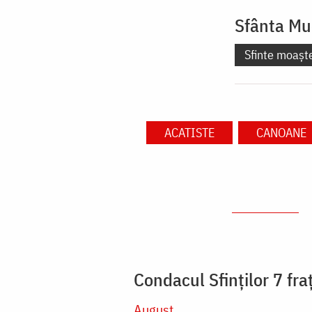
Sfânta Mu
Sfinte moașt
ACATISTE
CANOANE
Condacul Sfinţilor 7 fra
August