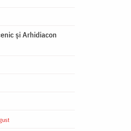
enic şi Arhidiacon
gust