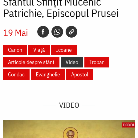
Sfântul Sfințit Mucenic
Patrichie, Episcopul Prusei
19 Mai
Canon
Viață
Icoane
Articole despre sfânt
Video
Tropar
Condac
Evanghelie
Apostol
VIDEO