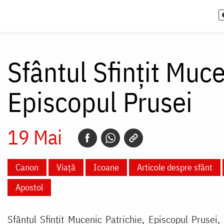
Sfântul Sfințit Muce
Episcopul Prusei
19 Mai
Canon
Viață
Icoane
Articole despre sfânt
Apostol
Sfântul Sfințit Mucenic Patrichie, Episcopul Prusei,