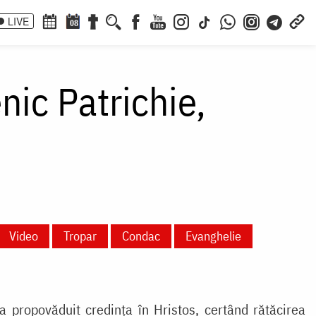
LIVE
08
nic Patrichie,
Video
Tropar
Condac
Evanghelie
 a propovăduit credința în Hristos, certând rătăcirea