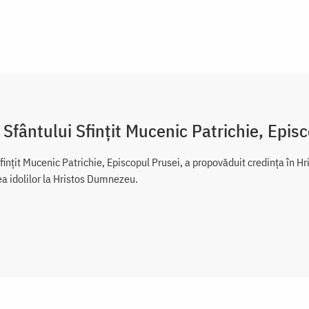
 Sfântului Sfințit Mucenic Patrichie, Epis
fințit Mucenic Patrichie, Episcopul Prusei, a propovăduit credința în Hr
ea idolilor la Hristos Dumnezeu.