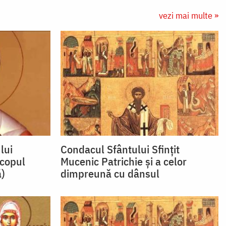
vezi mai multe »
lui
Condacul Sfântului Sfinţit
scopul
Mucenic Patrichie şi a celor
ă)
dimpreună cu dânsul