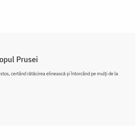
copul Prusei
istos, certând rătăcirea elinească și întorcând pe mulți de la