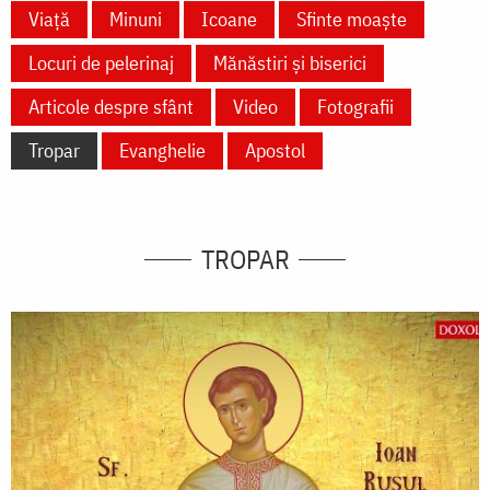
Viață
Minuni
Icoane
Sfinte moaște
Locuri de pelerinaj
Mănăstiri și biserici
Articole despre sfânt
Video
Fotografii
Tropar
Evanghelie
Apostol
TROPAR