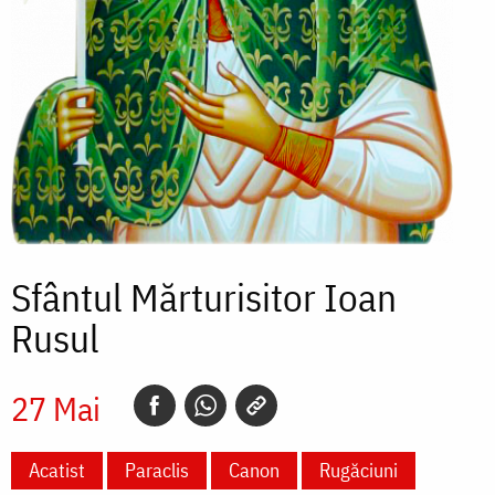
Sfântul Mărturisitor Ioan
Rusul
27 Mai
Acatist
Paraclis
Canon
Rugăciuni