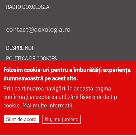
RADIO DOXOLOGIA
DESPRE NOI
POLITICA DE COOKIES
DONEAZĂ ONLINE PENTRU CATEDRALA NAȚIONALĂ
Folosim cookie-uri pentru a îmbunătăți experiența
dumneavoastră pe acest site.
Prin continuarea navigării în această pagină
LIVE
confirmați acceptarea utilizării fișierelor de tip
cookie.
Mai multe informații
Sunt de acord
Nu, mulțumesc
Site dezvoltat de
DOXOLOGIA MEDIA
,
Arhiepiscopia Iașilor | ©
doxologia.ro