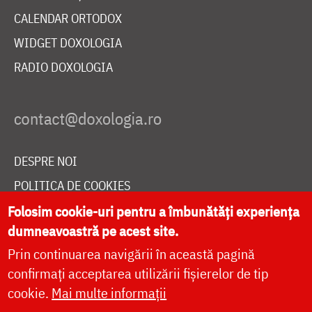
CALENDAR ORTODOX
WIDGET DOXOLOGIA
RADIO DOXOLOGIA
DESPRE NOI
POLITICA DE COOKIES
DONEAZĂ ONLINE PENTRU CATEDRALA NAȚIONALĂ
Folosim cookie-uri pentru a îmbunătăți experiența
dumneavoastră pe acest site.
Prin continuarea navigării în această pagină
LIVE
confirmați acceptarea utilizării fișierelor de tip
cookie.
Mai multe informații