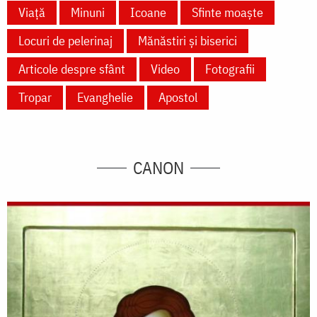
Viață
Minuni
Icoane
Sfinte moaște
Locuri de pelerinaj
Mănăstiri și biserici
Articole despre sfânt
Video
Fotografii
Tropar
Evanghelie
Apostol
CANON