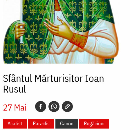
Sfântul Mărturisitor Ioan
Rusul
27 Mai
Acatist
Paraclis
Canon
Rugăciuni