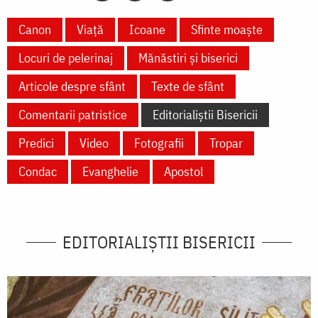
Canon
Viață
Icoane
Sfinte moaște
Locuri de pelerinaj
Mănăstiri și biserici
Articole despre sfânt
Texte de sfânt
Comentarii patristice
Editorialiștii Bisericii
Predici
Video
Fotografii
Tropar
Condac
Evanghelie
Apostol
EDITORIALIȘTII BISERICII