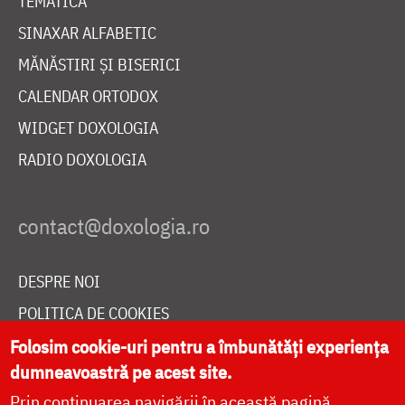
TEMATICĂ
SINAXAR ALFABETIC
MĂNĂSTIRI ȘI BISERICI
CALENDAR ORTODOX
WIDGET DOXOLOGIA
RADIO DOXOLOGIA
DESPRE NOI
POLITICA DE COOKIES
DONEAZĂ ONLINE PENTRU CATEDRALA NAȚIONALĂ
Folosim cookie-uri pentru a îmbunătăți experiența
dumneavoastră pe acest site.
Prin continuarea navigării în această pagină