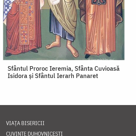
Sfântul Proroc Ieremia, Sfânta Cuvioasă
Isidora și Sfântul Ierarh Panaret
VIAȚA BISERICII
CUVINTE DUHOVNICEȘTI