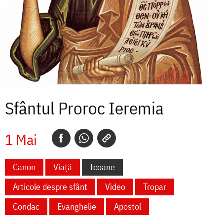
Sfântul Proroc Ieremia
1 Mai
Canon
Viață
Icoane
Articole despre sfânt
Video
Tropar
Condac
Evanghelie
Apostol