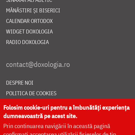
MĂNĂSTIRI ȘI BISERICI
CALENDAR ORTODOX
WIDGET DOXOLOGIA
RADIO DOXOLOGIA
DESPRE NOI
POLITICA DE COOKIES
DONEAZĂ ONLINE PENTRU CATEDRALA NAȚIONALĂ
Folosim cookie-uri pentru a îmbunătăți experiența
dumneavoastră pe acest site.
Prin continuarea navigării în această pagină
LIVE
confirmați acceptarea utilizării fișierelor de tip