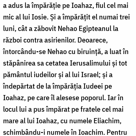
a adus la împărăție pe Ioahaz, fiul cel mai
mic al lui Iosie. Și a împărățit el numai trei
luni, cât a zăbovit Nehao Egipteanul la
război contra asirienilor. Deoarece,
întorcându-se Nehao cu biruință, a luat în
stăpânirea sa cetatea Ierusalimului și tot
pământul iudeilor și al lui Israel; și a
îndepărtat de la împărăția Iudeei pe
Ioahaz, pe care îl alesese poporul. Iar în
locul lui a pus împărat pe fratele cel mai
mare al lui Ioahaz, cu numele Eliachim,
schimbându-i numele în Ioachim. Pentru