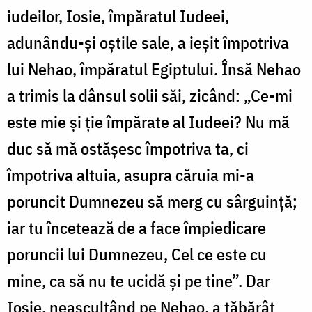
iudeilor, Iosie, împăratul Iudeei,
adunându-și oștile sale, a ieșit împotriva
lui Nehao, împăratul Egiptului. Însă Nehao
a trimis la dânsul solii săi, zicând: „Ce-mi
este mie și ție împărate al Iudeei? Nu mă
duc să mă ostășesc împotriva ta, ci
împotriva altuia, asupra căruia mi-a
poruncit Dumnezeu să merg cu sârguință;
iar tu încetează de a face împiedicare
poruncii lui Dumnezeu, Cel ce este cu
mine, ca să nu te ucidă și pe tine”. Dar
Iosie, neascultând pe Nehao, a tăbărât