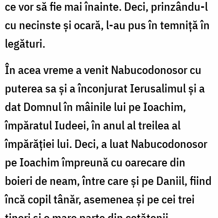
ce vor să fie mai înainte. Deci, prinzându-l
cu necinste și ocară, l-au pus în temniță în
legături.
În acea vreme a venit Nabucodonosor cu
puterea sa și a înconjurat Ierusalimul și a
dat Domnul în mâinile lui pe Ioachim,
împăratul Iudeei, în anul al treilea al
împărăției lui. Deci, a luat Nabucodonosor
pe Ioachim împreună cu oarecare din
boieri de neam, între care și pe Daniil, fiind
încă copil tânăr, asemenea și pe cei trei
tineri și o mare parte din cetățenii