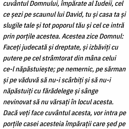
cuvântul Domnului, împărate al Iudeii, cel
ce șezi pe scaunul lui David, tu și casa ta și
slugile tale și tot poporul tău și cel ce intră
prin porțile acestea. Acestea zice Domnul:
Faceți judecată și dreptate, și izbăviți cu
putere pe cel strâmtorat din mâna celui
ce-l năpăstuiește; pe nemernic, pe sărman
și pe văduvă să nu-i scârbiți și să nu-i
năpăstuiți cu fărădelege și sânge
nevinovat să nu vărsați în locul acesta.
Dacă veți face cuvântul acesta, vor intra pe
porțile casei acesteia împărații care șed pe