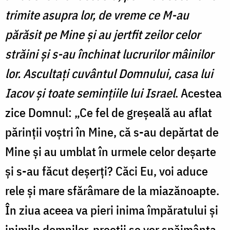
trimite asupra lor, de vreme ce M-au
părăsit pe Mine și au jertfit zeilor celor
străini și s-au închinat lucrurilor mâinilor
lor. Ascultați cuvântul Domnului, casa lui
Iacov și toate semințiile lui Israel
. Acestea
zice Domnul: „Ce fel de greșeală au aflat
părinții voștri în Mine, că s-au depărtat de
Mine și au umblat în urmele celor deșarte
și s-au făcut deșerți? Căci Eu, voi aduce
rele și mare sfărâmare de la miazănoapte.
În ziua aceea va pieri inima împăratului și
inimile domnilor, preoții se vor spăimânta