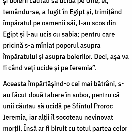
și boierii căutau să ucidă pe Urie, el,
temându-se, a fugit în Egipt și, trimițând
împăratul pe oamenii săi, l-au scos din
Egipt și l-au ucis cu sabia; pentru care
pricină s-a mîniat poporul asupra
împăratului și asupra boierilor. Deci, așa va
fi când veți ucide și pe Ieremia”.
Aceasta împărtășind-o cei mai bătrâni, s-
au făcut două tabere în sobor, pentru că
unii căutau să ucidă pe Sfîntul Proroc
Ieremia, iar alții îl socoteau nevinovat
morții. Însă ar fi biruit cu totul partea celor