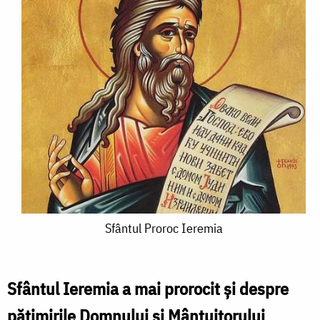
Sfântul
Sfântul Proroc Ieremia
Proroc
Ieremia
Sfântul Ieremia a mai prorocit și despre
pătimirile Domnului și Mântuitorului