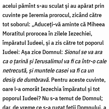
acelui pămînt s-au sculat și au apărat prin
cuvinte pe Ieremia prorocul, zicând către
tot soborul: „Aduceți-vă aminte că Miheea
Moratitul prorocea în zilele Iezechiei,
împăratul Iudeei, și a zis către tot poporul
Iudeei: Așa zice Domnul:
Sionul se va ara
ca o țarină și Ierusalimul va fi ca într-o cale
netrecută, și muntele casei va fi ca un
desiș de dumbravă
. Pentru aceste cuvinte,
oare l-a omorât Iezechia împăratul și tot
poporul Iudeei? Nu s-a temut de Domnul;
dar, de vreme ce s-a rugat feții Domnului, a