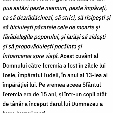
pus astăzi peste neamuri, peste împărați,
ca să dezrădăcinezi, să strici, să risipești și
să biciuiești păcatele cele de moarte și
fărădelegile poporului, și iarăși să zidești
și să propovăduiești pocăința și
întoarcerea spre viață
. Acest cuvânt al
Domnului către Ieremia a fost în zilele lui
Iosie, împăratul Iudeii, în anul al 13-lea al
împărăției lui. Pe vremea aceea Sfântul
Ieremia era de 15 ani, și într-un copil atât
de tânăr a început darul lui Dumnezeu a