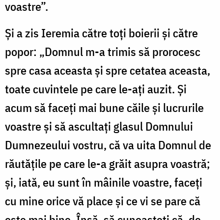
voastre”.
Și a zis Ieremia către toți boierii și către
popor: „Domnul m-a trimis să prorocesc
spre casa aceasta și spre cetatea aceasta,
toate cuvintele pe care le-ați auzit. Și
acum să faceți mai bune căile și lucrurile
voastre și să ascultați glasul Domnului
Dumnezeului vostru, că va uita Domnul de
răutățile pe care le-a grăit asupra voastră;
și, iată, eu sunt în mâinile voastre, faceți
cu mine orice vă place și ce vi se pare că
este mai bine. Însă, să cunoașteți că, de