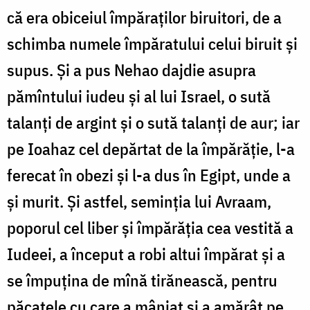
că era obiceiul împăraților biruitori, de a
schimba numele împăratului celui biruit și
supus. Și a pus Nehao dajdie asupra
pămîntului iudeu și al lui Israel, o sută
talanți de argint și o sută talanți de aur; iar
pe Ioahaz cel depărtat de la împărăție, l-a
ferecat în obezi și l-a dus în Egipt, unde a
și murit. Și astfel, seminția lui Avraam,
poporul cel liber și împărăția cea vestită a
Iudeei, a început a robi altui împărat și a
se împuțina de mînă tirănească, pentru
păcatele cu care a mâniat și a amărât pe