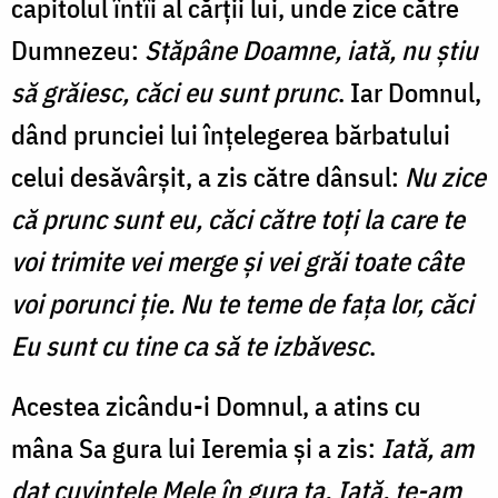
capitolul întîi al cărții lui, unde zice către
Dumnezeu:
Stăpâne Doamne, iată, nu știu
să grăiesc, căci eu sunt prunc
. Iar Domnul,
dând prunciei lui înțelegerea bărbatului
celui desăvârșit, a zis către dânsul:
Nu zice
că prunc sunt eu, căci către toți la care te
voi trimite vei merge și vei grăi toate câte
voi porunci ție. Nu te teme de fața lor, căci
Eu sunt cu tine ca să te izbăvesc
.
Acestea zicându-i Domnul, a atins cu
mâna Sa gura lui Ieremia și a zis:
Iată, am
dat cuvintele Mele în gura ta. Iată, te-am