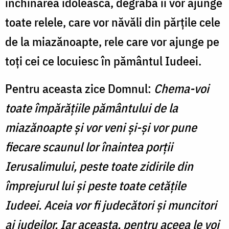
închinarea idolească, degrabă îi vor ajunge
toate relele, care vor năvăli din părțile cele
de la miazănoapte, rele care vor ajunge pe
toți cei ce locuiesc în pământul Iudeei.
Pentru aceasta zice Domnul:
Chema-voi
toate împărățiile pământului de la
miazănoapte și vor veni și-și vor pune
fiecare scaunul lor înaintea porții
Ierusalimului, peste toate zidirile din
împrejurul lui și peste toate cetățile
Iudeei. Aceia vor fi judecători și muncitori
ai iudeilor. Iar aceasta, pentru aceea le voi