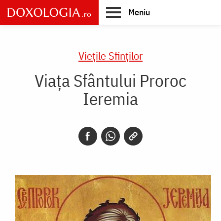
Skip
Meniu
to
main
Main
content
navigation
Vieţile Sfinţilor
Viața Sfântului Proroc
Ieremia