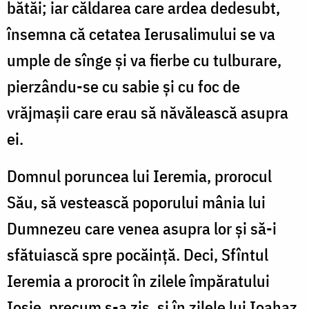
bătăi; iar căldarea care ardea dedesubt,
însemna că cetatea Ierusalimului se va
umple de sînge și va fierbe cu tulburare,
pierzându-se cu sabie și cu foc de
vrăjmașii care erau să năvălească asupra
ei.
Domnul poruncea lui Ieremia, prorocul
Său, să vestească poporului mânia lui
Dumnezeu care venea asupra lor și să-i
sfătuiască spre pocăință. Deci, Sfîntul
Ieremia a prorocit în zilele împăratului
Iosie, precum s-a zis, și în zilele lui Ioahaz,