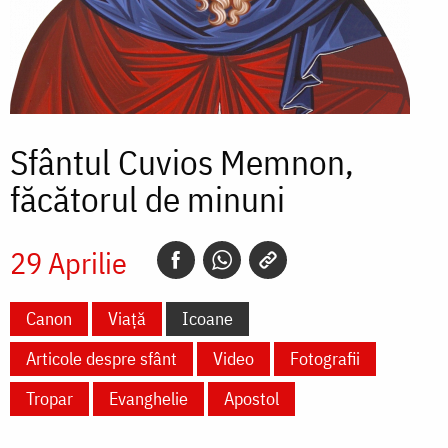
Sfântul Cuvios Memnon,
făcătorul de minuni
29 Aprilie
Canon
Viață
Icoane
Articole despre sfânt
Video
Fotografii
Tropar
Evanghelie
Apostol