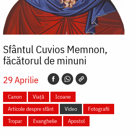
Sfântul Cuvios Memnon,
făcătorul de minuni
29 Aprilie
Canon
Viață
Icoane
Articole despre sfânt
Video
Fotografii
Tropar
Evanghelie
Apostol