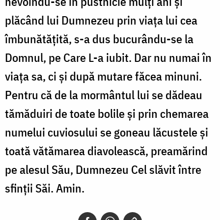
nevoindu-se în pustnicie mulți ani și
plăcând lui Dumnezeu prin viața lui cea
îmbunătățită, s-a dus bucurându-se la
Domnul, pe Care L-a iubit. Dar nu numai în
viața sa, ci și după mutare făcea minuni.
Pentru că de la mormântul lui se dădeau
tămăduiri de toate bolile și prin chemarea
numelui cuviosului se goneau lăcustele și
toată vătămarea diavolească, preamărind
pe alesul Său, Dumnezeu Cel slăvit între
sfinții Săi. Amin.