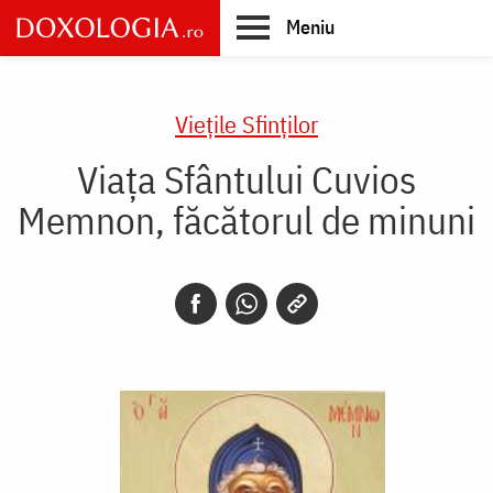
Skip
Meniu
to
main
Main
content
navigation
Vieţile Sfinţilor
Viața Sfântului Cuvios
Memnon, făcătorul de minuni