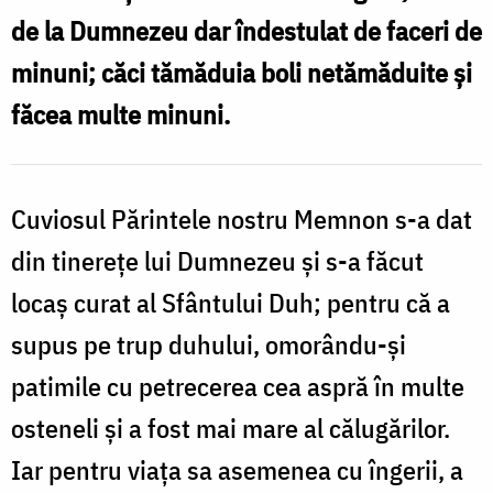
făcătorul
de la Dumnezeu dar îndestulat de faceri de
de
minuni; căci tămăduia boli netămăduite și
minuni
făcea multe minuni.
Cuviosul Părintele nostru Memnon s-a dat
din tinerețe lui Dumnezeu și s-a făcut
locaș curat al Sfântului Duh; pentru că a
supus pe trup duhului, omorându-și
patimile cu petrecerea cea aspră în multe
osteneli și a fost mai mare al călugărilor.
Iar pentru viața sa asemenea cu îngerii, a