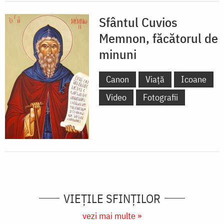
Sfântul Cuvios
Memnon, făcătorul de
minuni
Canon
Viață
Icoane
Video
Fotografii
VIEŢILE SFINŢILOR
vezi mai multe »