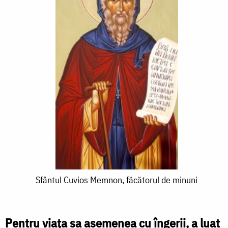
Sfântul
Sfântul Cuvios Memnon, făcătorul de minuni
Cuvios
Memnon,
Pentru viața sa asemenea cu îngerii, a luat