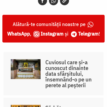
Alătură-te comunității noastre pe
WhatsApp
,
Instagram
și
Telegram
!
Cuviosul care și-a
cunoscut dinainte
data sfârșitului,
însemnând-o pe un
perete al peșterii