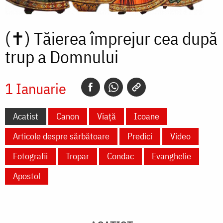
(✝)
Tăierea împrejur cea după
trup a Domnului
1 Ianuarie
Acatist
Canon
Viață
Icoane
Articole despre sărbătoare
Predici
Video
Fotografii
Tropar
Condac
Evanghelie
Apostol