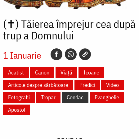
(✝)
Tăierea împrejur cea după
trup a Domnului
1 Ianuarie
Acatist
Canon
Viață
Icoane
Articole despre sărbătoare
Predici
Video
Fotografii
Tropar
Condac
Evanghelie
Apostol