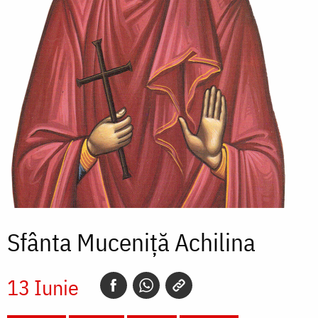
Sfânta Muceniță Achilina
13 Iunie