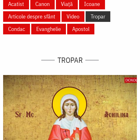
Acatist
Canon
Viață
Icoane
Articole despre sfânt
Video
Tropar
Condac
Evanghelie
Apostol
TROPAR