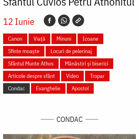
Sfântul Cuvios Petru Athonitul
12 Iunie
Canon
Viață
Minuni
Icoane
Sfinte moaște
Locuri de pelerinaj
Sfântul Munte Athos
Mănăstiri și biserici
Articole despre sfânt
Video
Tropar
Condac
Evanghelie
Apostol
CONDAC