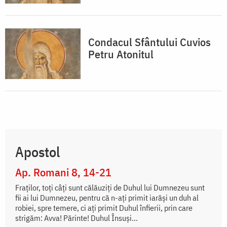
Condacul Sfântului Cuvios
Petru Atonitul
Apostol
Ap. Romani 8, 14-21
Fraților, toți câți sunt călăuziți de Duhul lui Dumnezeu sunt
fii ai lui Dumnezeu, pentru că n-ați primit iarăși un duh al
robiei, spre temere, ci ați primit Duhul înfierii, prin care
strigăm: Avva! Părinte! Duhul Însuși...