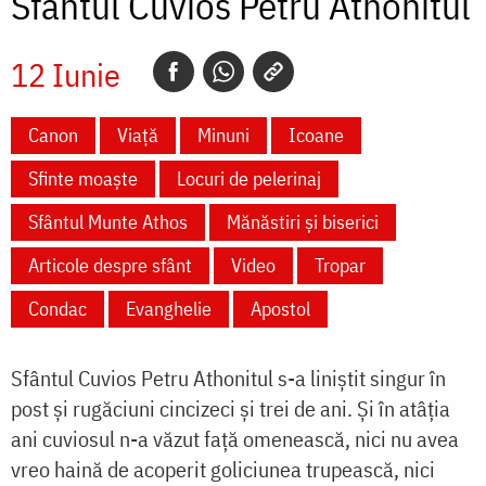
Sfântul Cuvios Petru Athonitul
12 Iunie
Canon
Viață
Minuni
Icoane
Sfinte moaște
Locuri de pelerinaj
Sfântul Munte Athos
Mănăstiri și biserici
Articole despre sfânt
Video
Tropar
Condac
Evanghelie
Apostol
Sfântul Cuvios Petru Athonitul s-a liniștit singur în
post și rugăciuni cincizeci și trei de ani. Și în atâția
ani cuviosul n-a văzut față omenească, nici nu avea
vreo haină de acoperit goliciunea trupească, nici