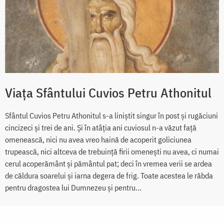
Viața Sfântului Cuvios Petru Athonitul
Sfântul Cuvios Petru Athonitul s-a liniștit singur în post și rugăciuni
cincizeci și trei de ani. Și în atâția ani cuviosul n-a văzut față
omenească, nici nu avea vreo haină de acoperit goliciunea
trupească, nici altceva de trebuință firii omenești nu avea, ci numai
cerul acoperământ și pământul pat; deci în vremea verii se ardea
de căldura soarelui și iarna degera de frig. Toate acestea le răbda
pentru dragostea lui Dumnezeu și pentru...