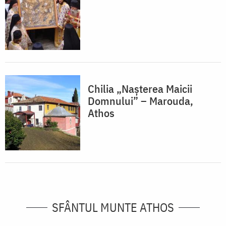
Chilia „Nașterea Maicii
Domnului” – Marouda,
Athos
SFÂNTUL MUNTE ATHOS