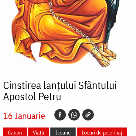
Cinstirea lanțului Sfântului
Apostol Petru
16 Ianuarie
Canon
Viață
Icoane
Locuri de pelerinaj