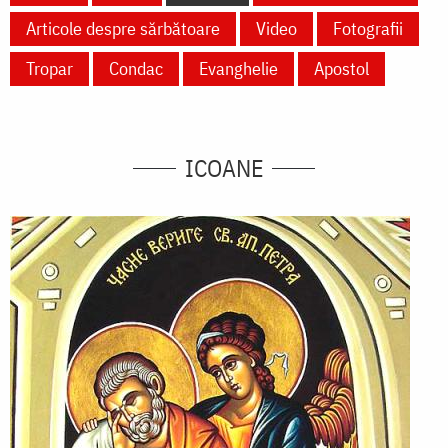
Articole despre sărbătoare
Video
Fotografii
Tropar
Condac
Evanghelie
Apostol
ICOANE