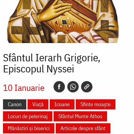
Sfântul Ierarh Grigorie,
Episcopul Nyssei
10 Ianuarie
Canon
Viață
Icoane
Sfinte moaște
Locuri de pelerinaj
Sfântul Munte Athos
Mănăstiri și biserici
Articole despre sfânt