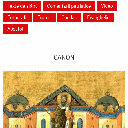
Texte de sfânt
Comentarii patristice
Video
Fotografii
Tropar
Condac
Evanghelie
Apostol
CANON