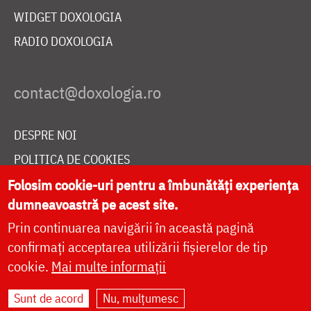
WIDGET DOXOLOGIA
RADIO DOXOLOGIA
DESPRE NOI
POLITICA DE COOKIES
DONEAZĂ ONLINE PENTRU CATEDRALA NAȚIONALĂ
Folosim cookie-uri pentru a îmbunătăți experiența
dumneavoastră pe acest site.
Prin continuarea navigării în această pagină
LIVE
confirmați acceptarea utilizării fișierelor de tip
cookie.
Mai multe informații
Sunt de acord
Nu, mulțumesc
Site dezvoltat de
DOXOLOGIA MEDIA
,