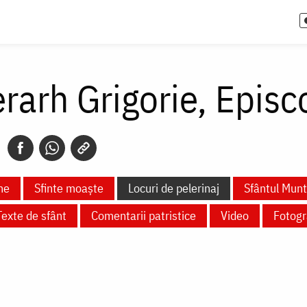
erarh Grigorie, Epis
ne
Sfinte moaște
Locuri de pelerinaj
Sfântul Mun
Texte de sfânt
Comentarii patristice
Video
Fotogra