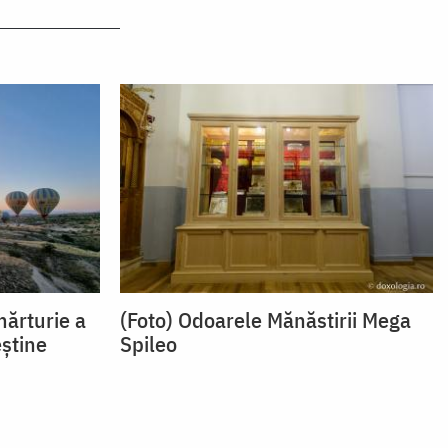
mărturie a
(Foto) Odoarele Mănăstirii Mega
eștine
Spileo