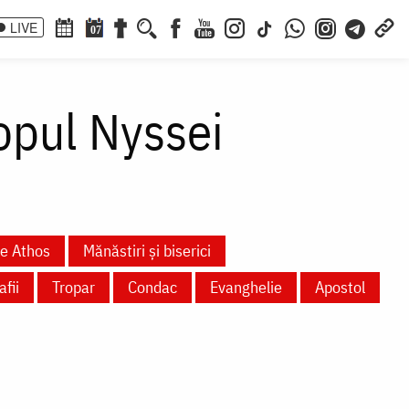
LIVE
07
copul Nyssei
te Athos
Mănăstiri și biserici
fii
Tropar
Condac
Evanghelie
Apostol