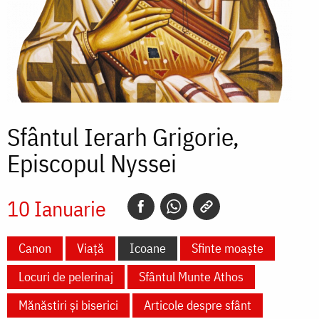
Sfântul Ierarh Grigorie,
Episcopul Nyssei
10 Ianuarie
Canon
Viață
Icoane
Sfinte moaște
Locuri de pelerinaj
Sfântul Munte Athos
Mănăstiri și biserici
Articole despre sfânt