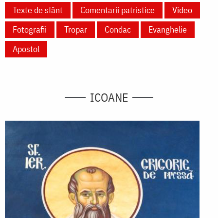
Texte de sfânt
Comentarii patristice
Video
Fotografii
Tropar
Condac
Evanghelie
Apostol
ICOANE