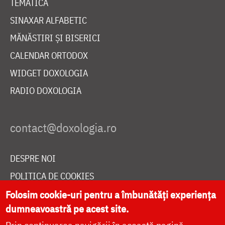
TEMATICĂ
SINAXAR ALFABETIC
MĂNĂSTIRI ȘI BISERICI
CALENDAR ORTODOX
WIDGET DOXOLOGIA
RADIO DOXOLOGIA
DESPRE NOI
POLITICA DE COOKIES
DONEAZĂ ONLINE PENTRU CATEDRALA NAȚIONALĂ
Folosim cookie-uri pentru a îmbunătăți experiența
dumneavoastră pe acest site.