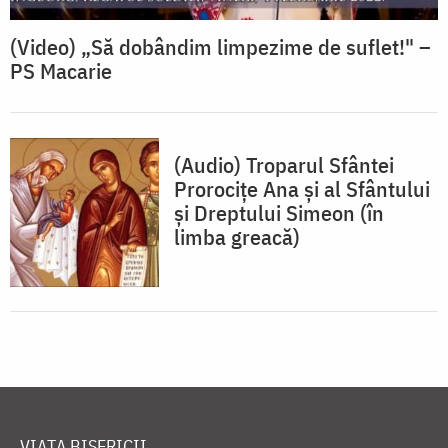
(Video) „Să dobândim limpezime de suflet!" –
PS Macarie
(Audio) Troparul Sfântei
Prorocițe Ana și al Sfântului
și Dreptului Simeon (în
limba greacă)
VIAȚA BISERICII