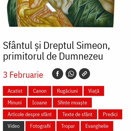
Sfântul și Dreptul Simeon,
primitorul de Dumnezeu
3 Februarie
Acatist
Canon
Rugăciuni
Viață
Minuni
Icoane
Sfinte moaște
Articole despre sfânt
Texte de sfânt
Predici
Video
Fotografii
Tropar
Evanghelie