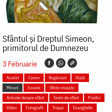
Sfântul și Dreptul Simeon,
primitorul de Dumnezeu
3 Februarie
Acatist
Canon
Rugăciuni
Viață
Minuni
Icoane
Sfinte moaște
Articole despre sfânt
Texte de sfânt
Predici
Video
Fotografii
Tropar
Evanghelie