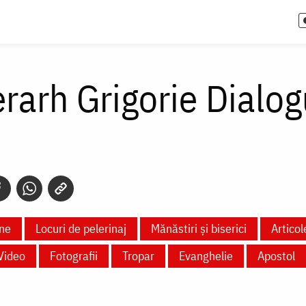
erarh Grigorie Dialog
ne
Locuri de pelerinaj
Mănăstiri și biserici
Articol
Video
Fotografii
Tropar
Evanghelie
Apostol