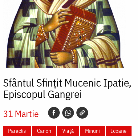
Sfântul Sfințit Mucenic Ipatie,
Episcopul Gangrei
31 Martie
Paraclis
Canon
Viață
Minuni
Icoane