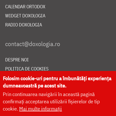
CALENDAR ORTODOX
WIDGET DOXOLOGIA
RADIO DOXOLOGIA
DESPRE NOI
POLITICA DE COOKIES
DONEAZĂ ONLINE PENTRU CATEDRALA NAȚIONALĂ
Folosim cookie-uri pentru a îmbunătăți experiența
dumneavoastră pe acest site.
Prin continuarea navigării în această pagină
LIVE
confirmați acceptarea utilizării fișierelor de tip
cookie.
Mai multe informații