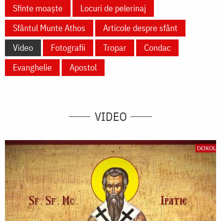
Sfinte moaște
Locuri de pelerinaj
Sfântul Munte Athos
Articole despre sfânt
Video
Fotografii
Tropar
Condac
Evanghelie
Apostol
VIDEO