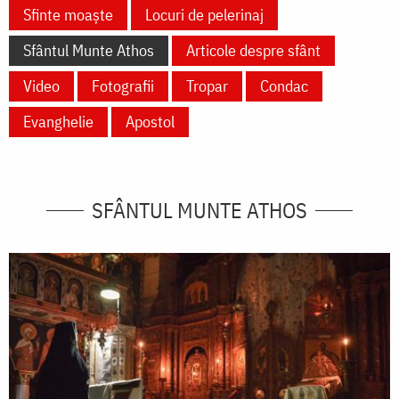
Sfinte moaște
Locuri de pelerinaj
Sfântul Munte Athos
Articole despre sfânt
Video
Fotografii
Tropar
Condac
Evanghelie
Apostol
SFÂNTUL MUNTE ATHOS