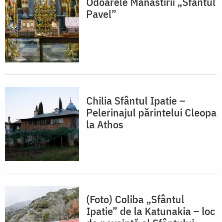
Odoarele Mănăstirii „Sfântul
Pavel”
Chilia Sfântul Ipatie –
Pelerinajul părintelui Cleopa
la Athos
(Foto) Coliba „Sfântul
Ipatie” de la Katunakia – loc