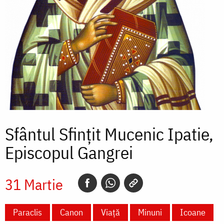
Sfântul Sfințit Mucenic Ipatie,
Episcopul Gangrei
31 Martie
Paraclis
Canon
Viață
Minuni
Icoane