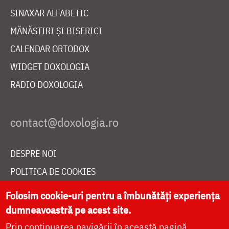
SINAXAR ALFABETIC
MĂNĂSTIRI ȘI BISERICI
CALENDAR ORTODOX
WIDGET DOXOLOGIA
RADIO DOXOLOGIA
DESPRE NOI
POLITICA DE COOKIES
DONEAZĂ ONLINE PENTRU CATEDRALA NAȚIONALĂ
Folosim cookie-uri pentru a îmbunătăți experiența
dumneavoastră pe acest site.
Prin continuarea navigării în această pagină
LIVE