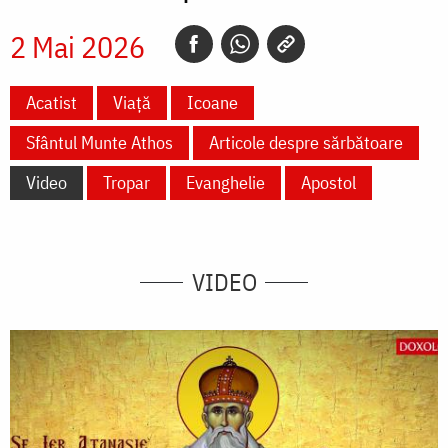
2 Mai 2026
Acatist
Viață
Icoane
Sfântul Munte Athos
Articole despre sărbătoare
Video
Tropar
Evanghelie
Apostol
VIDEO