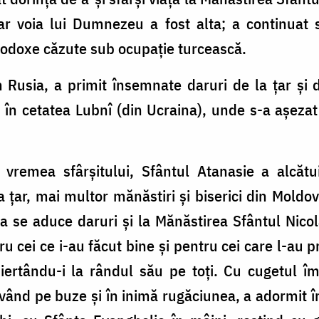
 voia lui Dumnezeu a fost alta; a continuat 
Ortodoxe căzute sub ocupație turcească.
 Rusia, a primit însemnate daruri de la țar și 
 în cetatea Lubnî (din Ucraina), unde s-a așeza
vremea sfârșitului, Sfântul Atanasie a alcăt
la țar, mai multor mănăstiri și biserici din Moldo
a se aduce daruri și la Mănăstirea Sfântul Nicol
tru cei ce i-au făcut bine și pentru cei care l-au pr
, iertându-i la rândul său pe toți. Cu cugetul 
vând pe buze și în inimă rugăciunea, a adormit î