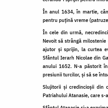
În anul 1634, în martie, când
pentru puțină vreme (patruzeci
În cele din urmă, necredincio
Nevoit să strângă milostenie 
ajutor și sprijin, la curtea
Sfântul Ierarh Nicolae din Ga
anului 1652. N-a păstorit î
presiunii turcilor, și să se înt
Slujitorii și credincioșii d
Patriahului Atanasie, care s-a
Sfântul Atanasie și-a exprimat