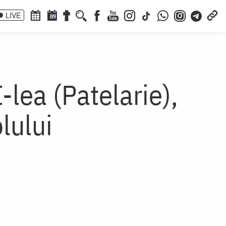
LIVE
09
-lea (Patelarie),
lului