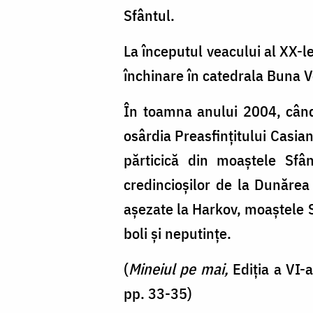
Sfântul.
La începutul veacului al XX-l
închinare în catedrala Buna Ve
În toamna anului 2004, când
osârdia Preasfințitului Casian
părticică din moaștele Sfân
credincioșilor de la Dunărea
așezate la Harkov, moaștele S
boli și neputințe.
(
Mineiul pe mai,
Ediția a VI-a
pp. 33-35)