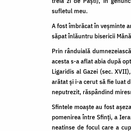
treia zi de Paști), în genun
sufletul meu.
A fost îmbrăcat în veșminte ar
săpat înlăuntru bisericii Mănă
Prin rânduială dumnezeiască, 
acesta s-a aflat abia după opt
Ligaridis al Gazei (sec. XVII
arătat și i-a cerut să fie lua
neputrezit, răspândind mires
Sfintele moaște au fost așezat
pomenirea între Sfinți, a Ier
neatinse de focul care a cupr