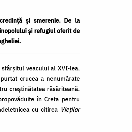
 credință și smerenie. De la
nopolului și refugiul oferit de
gheliei.
 sfârșitul veacului al XVI-lea,
a purtat crucea a nenumărate
tru creștinătatea răsăriteană.
propovăduite în Creta pentru
ndeletnicea cu citirea
Vieților