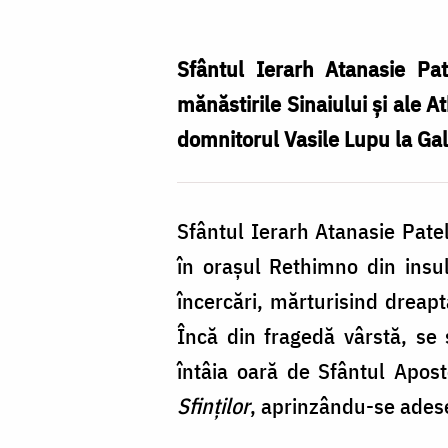
Atanasie
al
Sfântul Ierarh Atanasie Pat
III-
mănăstirile Sinaiului și ale A
lea
domnitorul Vasile Lupu la Gala
(Patelarie),
Patriarhul
Sfântul Ierarh Atanasie Patela
Constantinopolului
în orașul Rethimno din insu
încercări, mărturisind dreapt
Încă din fragedă vârstă, se
întâia oară de Sfântul Apost
Sfinților
, aprinzându-se ades