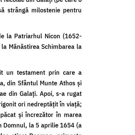
să strângă milostenie pentru
de la Patriarhul Nicon (1652-
t la Mănăstirea Schimbarea la
uit un testament prin care a
va, din Sfântul Munte Athos și
ae din Galați. Apoi, s-a rugat
igonit ori nedreptățit în viață;
împăcat și încrezător în marea
n Domnul, la 5 aprilie 1654 (a