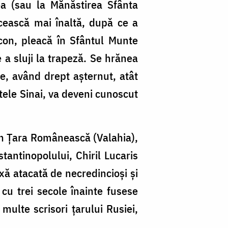
ea (sau la Mănăstirea Sfânta
cească mai înaltă, după ce a
acon, pleacă în Sfântul Munte
a sluji la trapeză. Se hrănea
re, având drept așternut, atât
ntele Sinai, va deveni cunoscut
6 în Țara Românească (Valahia),
tantinopolului, Chiril Lucaris
xă atacată de necredincioși și
 cu trei secole înainte fusese
multe scrisori țarului Rusiei,