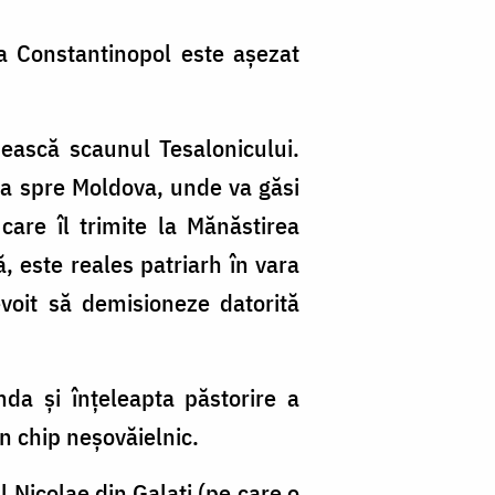
 la Constantinopol este așezat
ăsească scaunul Tesalonicului.
eca spre Moldova, unde va găsi
care îl trimite la Mănăstirea
, este reales patriarh în vara
voit să demisioneze datorită
nda și înțeleapta păstorire a
în chip neșovăielnic.
l Nicolae din Galați (pe care o