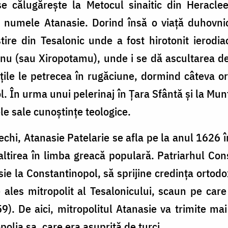
e călugărește la Metocul sinaitic din Heracle
nd numele Atanasie. Dorind însă o viață duhovni
tire din Tesalonic unde a fost hirotonit ierodi
nu (sau Xiropotamu), unde i se dă ascultarea de 
țile le petrecea în rugăciune, dormind câteva o
l. În urma unui pelerinaj în Țara Sfântă și la Mu
ele sale cunoștințe teologice.
 vechi, Atanasie Patelarie se afla pe la anul 162
altirea în limba greacă populară. Patriarhul Cons
ie la Constantinopol, să sprijine credința ortodo
 ales mitropolit al Tesalonicului, scaun pe care
). De aici, mitropolitul Atanasie va trimite mai 
polia sa, care era asuprită de turci.