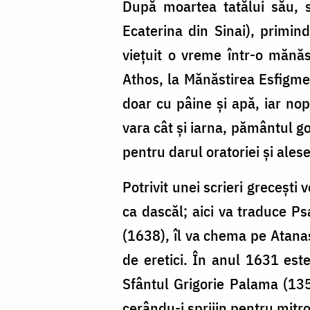
După moartea tatălui său, s
Ecaterina din Sinai), primi
viețuit o vreme într-o mănăs
Athos, la Mănăstirea Esfigme
doar cu pâine și apă, iar nop
vara cât și iarna, pământul go
pentru darul oratoriei și ales
Potrivit unei scrieri grecești
ca dascăl; aici va traduce Ps
(1638), îl va chema pe Atanas
de eretici. În anul 1631 este
Sfântul Grigorie Palama (1359
cerându-i sprijin pentru mitro