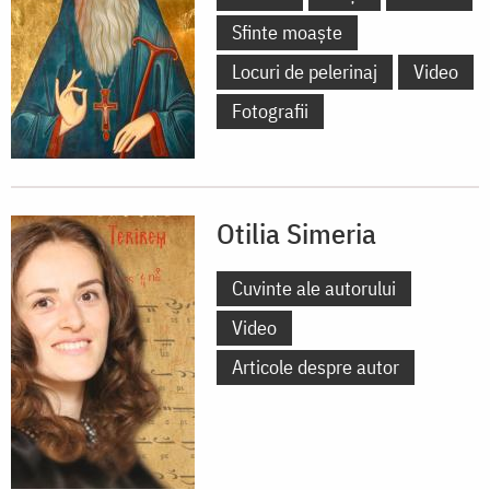
Sfinte moaște
Locuri de pelerinaj
Video
Fotografii
Otilia Simeria
Cuvinte ale autorului
Video
Articole despre autor