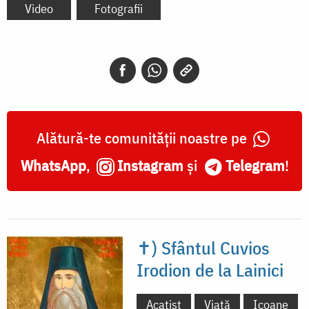
Video
Fotografii
Alătură-te comunității noastre pe
WhatsApp
,
Instagram
și
Telegram
!
✝) Sfântul Cuvios
Irodion de la Lainici
Acatist
Viață
Icoane