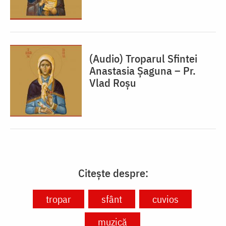
(Audio) Troparul Sfintei
Anastasia Șaguna – Pr.
Vlad Roșu
Citește despre:
tropar
sfânt
cuvios
muzică