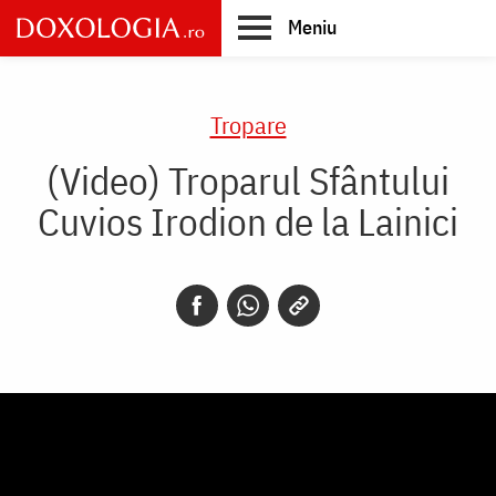
Skip
Meniu
to
main
Main
content
navigation
Tropare
(Video) Troparul Sfântului
Cuvios Irodion de la Lainici