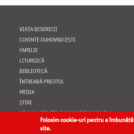
VIAȚA BISERICII
CUVINTE DUHOVNICEȘTI
FAMILIE
LITURGICĂ
BIBLIOTECĂ
ÎNTREABĂ PREOTUL
MEDIA
ȘTIRI
HRAMUL SFINTEI CUVIOASE PARASCHEVA
Folosim cookie-uri pentru a îmbunăt
site.