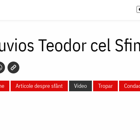
uvios Teodor cel Sfin
ne
Articole despre sfânt
Video
Tropar
Conda