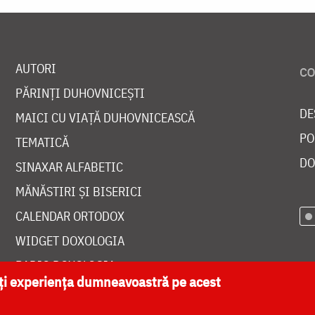
AUTORI
PĂRINȚI DUHOVNICEȘTI
DE
MAICI CU VIAȚĂ DUHOVNICEASCĂ
PO
TEMATICĂ
DO
SINAXAR ALFABETIC
MĂNĂSTIRI ȘI BISERICI
CALENDAR ORTODOX
WIDGET DOXOLOGIA
RADIO DOXOLOGIA
ăți experiența dumneavoastră pe acest