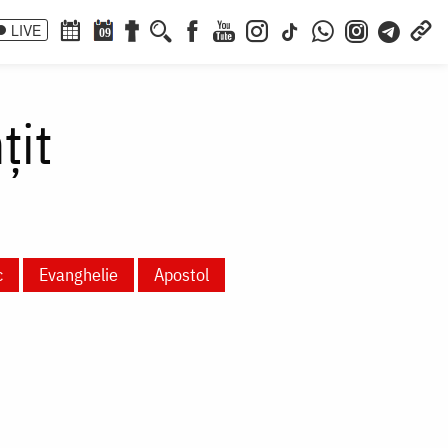
LIVE
09
țit
c
Evanghelie
Apostol