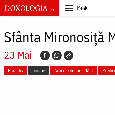
Skip
Meniu
to
main
Main
content
navigation
Sfânta Mironosiță M
23 Mai
Paraclis
Icoane
Articole despre sfânt
Predic