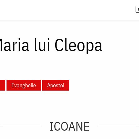
aria lui Cleopa
i
Evanghelie
Apostol
ICOANE