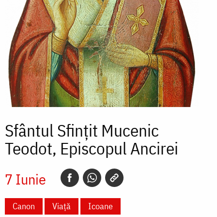
Sfântul Sfințit Mucenic
Teodot, Episcopul Ancirei
7 Iunie
Canon
Viață
Icoane