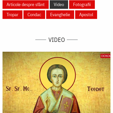
Articole despre sfânt
Video
Fotografii
Tropar
Condac
Evanghelie
Apostol
VIDEO