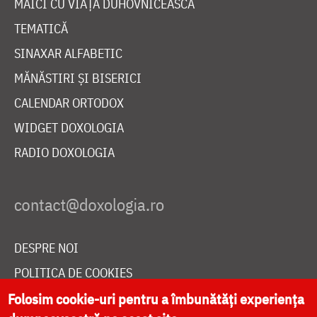
MAICI CU VIAȚĂ DUHOVNICEASCĂ
TEMATICĂ
SINAXAR ALFABETIC
MĂNĂSTIRI ȘI BISERICI
CALENDAR ORTODOX
WIDGET DOXOLOGIA
RADIO DOXOLOGIA
DESPRE NOI
POLITICA DE COOKIES
DONEAZĂ ONLINE PENTRU CATEDRALA NAȚIONALĂ
Folosim cookie-uri pentru a îmbunătăți experiența