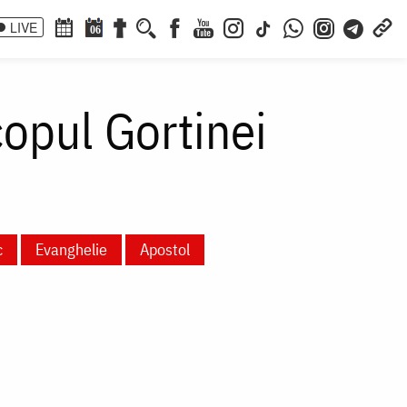
LIVE
06
opul Gortinei
c
Evanghelie
Apostol