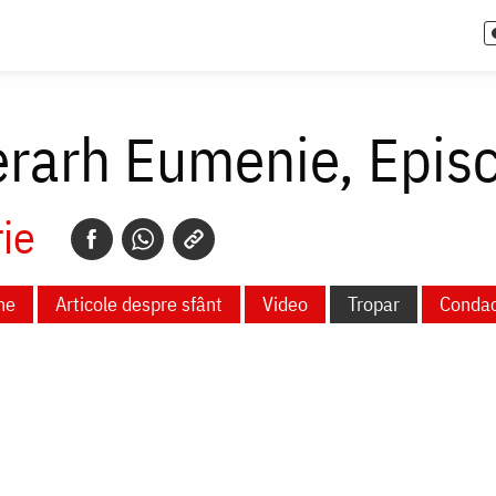
erarh Eumenie, Episc
ie
ne
Articole despre sfânt
Video
Tropar
Conda