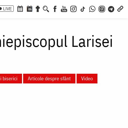
LIVE
06
hiepiscopul Larisei
i biserici
Articole despre sfânt
Video