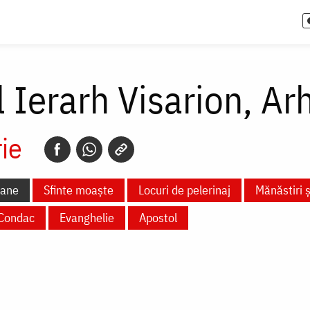
l Ierarh Visarion, Ar
ie
oane
Sfinte moaște
Locuri de pelerinaj
Mănăstiri ș
Condac
Evanghelie
Apostol