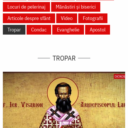
Locuri de pelerinaj
Mănăstiri și biserici
Articole despre sfânt
Video
Fotografii
Tropar
Condac
Evanghelie
Apostol
TROPAR