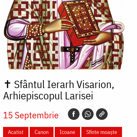
✝
Sfântul Ierarh Visarion,
Arhiepiscopul Larisei
15 Septembrie
Acatist
Canon
Icoane
Sfinte moaște