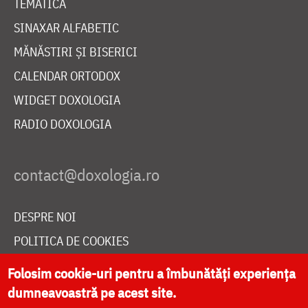
TEMATICĂ
SINAXAR ALFABETIC
MĂNĂSTIRI ȘI BISERICI
CALENDAR ORTODOX
WIDGET DOXOLOGIA
RADIO DOXOLOGIA
DESPRE NOI
POLITICA DE COOKIES
DONEAZĂ ONLINE PENTRU CATEDRALA NAȚIONALĂ
Folosim cookie-uri pentru a îmbunătăți experiența
dumneavoastră pe acest site.