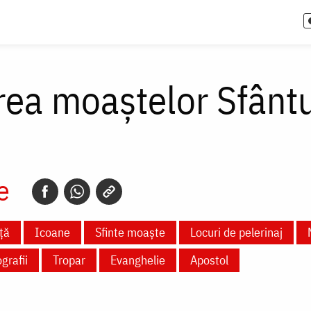
ea moaștelor Sfântu
e
ță
Icoane
Sfinte moaște
Locuri de pelerinaj
grafii
Tropar
Evanghelie
Apostol